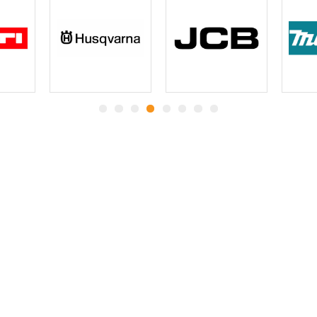
Какие
гарантии
вы
получаете:
Все согласованные демонтажные
работы, прописанные в договоре,
будут произведены
точно в установленный срок и без
ущерба
прилегающему имуществу.