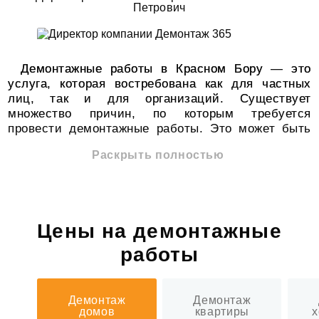
Петрович
Демонтажные работы в Красном Бору — это
услуга, которая востребована как для частных
лиц, так и для организаций. Существует
множество причин, по которым требуется
провести демонтажные работы. Это может быть
снос старого здания, разборка ненужных
Раскрыть полностью
конструкций или подготовка территории для
новых стройплощадок.
Наши специалисты обладают необходимыми
знаниями и опытом для выполнения демонтажных
работ различной сложности. Мы гарантируем
Цены на демонтажные
высокий уровень безопасности и соблюдение
работы
всех норм и правил при выполнении этой
ответственной задачи.
К основным услугам, которые мы предлагаем,
относятся:
Демонтаж
Демонтаж
домов
квартиры
х
Демонтаж промышленных объектов;