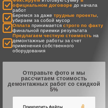
Фиксируем
итоговую сумму
в
официальном договоре
до начала
работ
Беремся за даже
трудные проекты
,
убираем за собой мусор
Оплата
принимается
строго по факту
финальной приемки результата
Предлагаем честную стоимость
на
демонтажные работы за счет
применения собственного
оборудования
Отправьте фото и мы
рассчитаем стоимость
демонтажных работ со скидкой
5%
Прикрепить файлы