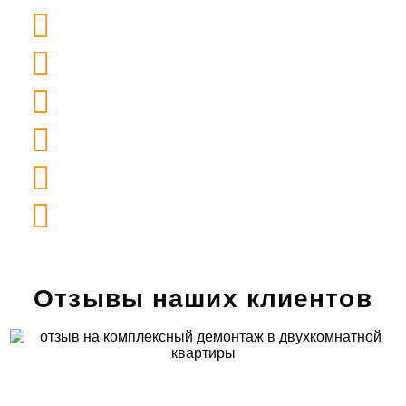
Гарантия на
соблюдение сроков
выполнения
Гарантия на
фиксированную цену
в договоре
Гарантия на
соблюдение правил
безопасности
Гарантия полной
материальной
ответственности
Гарантия выезда бригады
в день
подписания договора
Гарантия на
бесплатное
составление сметы
и ее точность
Отзывы наших клиентов