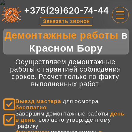
+375(29)620-74-44
Заказать звонок
Демонтажные работы
в
ГЛАВНАЯ
Красном Бору
УСЛУГИ
Осуществляем демонтажные
ЦЕНЫ
работы с гарантией соблюдения
О НАС
сроков. Расчет только по факту
выполненных работ.
ОТЗЫВЫ
КОНТАКТЫ
Выезд мастера
для осмотра
бесплатно
Завершим демонтажные работы
день
в день
, согласно утвержденному
графику