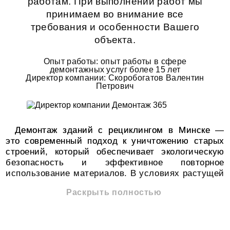
работам
. При выполнении работ мы
принимаем во внимание все
требования и особенности Вашего
объекта.
Опыт работы: опыт работы в сфере
демонтажных услуг более 15 лет
Директор компании: Скоробогатов Валентин
Петрович
Демонтаж зданий с рециклингом в Минске —
это современный подход к уничтожению старых
строений, который обеспечивает экологическую
безопасность и эффективное повторное
использование материалов. В условиях растущей
урбанизации и потребности в новых
Раскрыть полностью
строительных проектах, важным аспектом
становится не только удаление ненужных
объектов, но и переработка использованных
ресурсов.