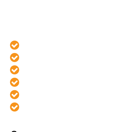
работы, прописанные в договоре,
будут произведены
точно в установленный срок и без
ущерба
прилегающему имуществу.
Гарантия на
соблюдение сроков
выполнения
Гарантия на
фиксированную цену
в договоре
Гарантия на
соблюдение правил
безопасности
Гарантия полной
материальной
ответственности
Гарантия выезда бригады
в день
подписания договора
Гарантия на
бесплатное
составление сметы
и ее точность