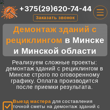
+375(29)620-74-44
Заказать звонок
Демонтаж зданий с
ГЛАВНАЯ
рециклингом
в Минске
УСЛУГИ
и Минской области
ЦЕНЫ
О НАС
Реализуем сложные проекты:
демонтаж зданий с рециклингом в
ОТЗЫВЫ
Минске строго по оговоренному
графику. Оплата производится
КОНТАКТЫ
после приемки результата.
Выезд мастера
для составления
точной сметы на демонтаж зданий с