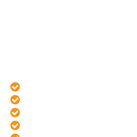
Какие
гарантии
вы
получаете:
Все согласованные демонтажные
работы, прописанные в договоре,
будут произведены
точно в установленный срок и без
ущерба
прилегающему имуществу.
Гарантия на
соблюдение сроков
выполнения
Гарантия на
фиксированную цену
в договоре
Гарантия на
соблюдение правил
безопасности
Гарантия полной
материальной
ответственности
Гарантия выезда бригады
в день