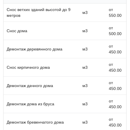
Оценка состояния и подготовка объекта.
Выбор необходимого оборудования и
Снос ветхих зданий высотой до 9
от
м3
инструментов.
метров
550.00
Производство алмазной резки.
Вывоз строительного мусора и уборка.
от
Снос дома
м3
На что обратить внимание при выборе
500.00
подрядчика:
Опыт работы компании в сфере
от
Демонтаж деревянного дома
м3
демонтажных услуг.
450.00
Наличие современного оборудования.
Положительные отзывы клиентов.
от
Снос кирпичного дома
м3
Прозрачная система ценообразования.
450.00
Если вы ищете надежную компанию для
от
демонтажа сантехкабины с применением
Демонтаж дачного дома
м3
450.00
алмазной резки в Минске, наши специалисты
готовы предложить высококачественные услуги.
от
Мы выполняем работы любой сложности,
Демонтаж дома из бруса
м3
450.00
обеспечивая оперативность и соблюдение всех
норм безопасности.
от
Свяжитесь с нами для получения консультации
Демонтаж бревенчатого дома
м3
450.00
и расчета стоимости услуг. Мы гарантируем, что