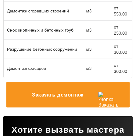
демонтаж сантехкабины пройдет быстро и без
от
лишних хлопот.
Демонтаж сгоревших строений
м3
550.00
от
Снос кирпичных и бетонных труб
м3
250.00
от
Разрушение бетонных сооружений
м3
300.00
от
Демонтаж фасадов
м3
300.00
Заказать демонтаж
Хотите вызвать мастера