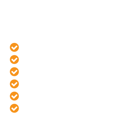
работы, прописанные в договоре,
будут произведены
точно в установленный срок и без
ущерба
прилегающему имуществу.
Гарантия на
соблюдение сроков
выполнения
Гарантия на
фиксированную цену
в договоре
Гарантия на
соблюдение правил
безопасности
Гарантия полной
материальной
ответственности
Гарантия выезда бригады
в день
подписания договора
Гарантия на
бесплатное
составление сметы
и ее точность