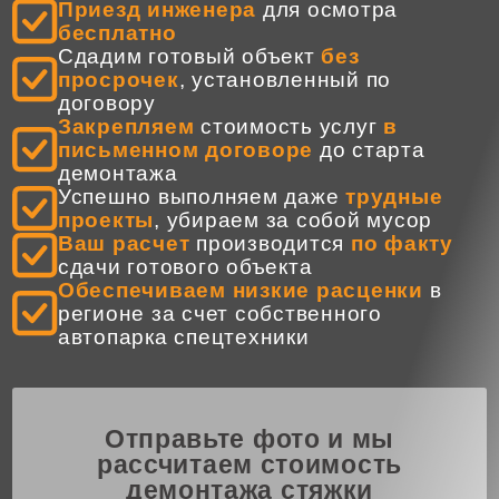
Приезд инженера
для осмотра
бесплатно
Сдадим готовый объект
без
просрочек
, установленный по
договору
Закрепляем
стоимость услуг
в
письменном договоре
до старта
демонтажа
Успешно выполняем даже
трудные
проекты
, убираем за собой мусор
Ваш расчет
производится
по факту
сдачи готового объекта
Обеспечиваем низкие расценки
в
регионе за счет собственного
автопарка спецтехники
Отправьте фото и мы
рассчитаем стоимость
демонтажа стяжки