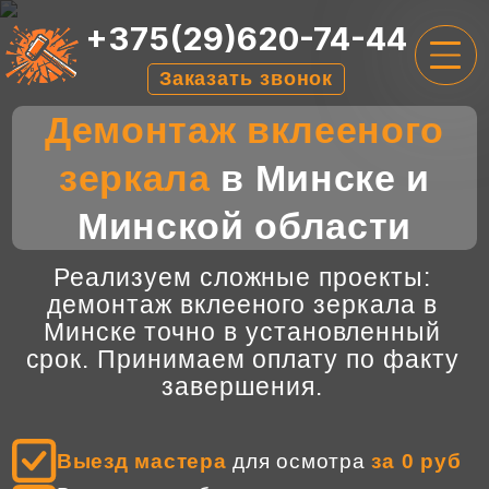
+375(29)620-74-44
Заказать звонок
Демонтаж вклееного
ГЛАВНАЯ
зеркала
в Минске и
УСЛУГИ
Минской области
ЦЕНЫ
О НАС
Реализуем сложные проекты:
демонтаж вклееного зеркала в
ОТЗЫВЫ
Минске точно в установленный
срок. Принимаем оплату по факту
КОНТАКТЫ
завершения.
Выезд мастера
для осмотра
за 0 руб