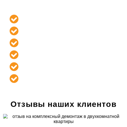
Гарантия на
соблюдение сроков
выполнения
Гарантия на
фиксированную цену
в договоре
Гарантия на
соблюдение правил
безопасности
Гарантия полной
материальной
ответственности
Гарантия выезда бригады
в день
подписания договора
Гарантия на
бесплатное
составление сметы
и ее точность
Отзывы наших клиентов