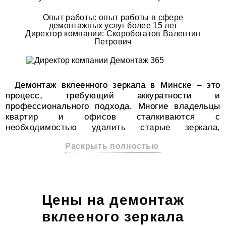
Опыт работы: опыт работы в сфере
демонтажных услуг более 15 лет
Директор компании: Скоробогатов Валентин
Петрович
Демонтаж вклеенного зеркала в Минске – это
процесс, требующий аккуратности и
профессионального подхода. Многие владельцы
квартир и офисов сталкиваются с
необходимостью удалить старые зеркала,
которые были установлены на специальный клей.
Раскрыть полностью
Обращаясь в нашу компанию, вы получите
качественные услуги по демонтажу зеркал любой
сложности.
Вклеенные зеркала часто становятся
неотъемлемой частью интерьера. Однако, когда
Цены на демонтаж
возникает необходимость их замены или ремонта
вклееного зеркала
стен, задача демонтажа может оказаться
сложной. Мы предлагаем полный спектр услуг по