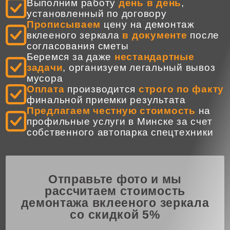
Выполним работу
день в день
,
установленный по договору
Прописываем
цену на демонтаж
вклееного зеркала
в документе
после
согласования сметы
Беремся за даже
нестандартные
задачи
, организуем легальный вывоз
мусора
Оплата
производится
строго по факту
финальной приемки результата
Предлагаем честную стоимость
на
профильные услуги в Минске за счет
собственного автопарка спецтехники
Отправьте фото и мы
рассчитаем стоимость
демонтажа вклееного зеркала
со скидкой 5%