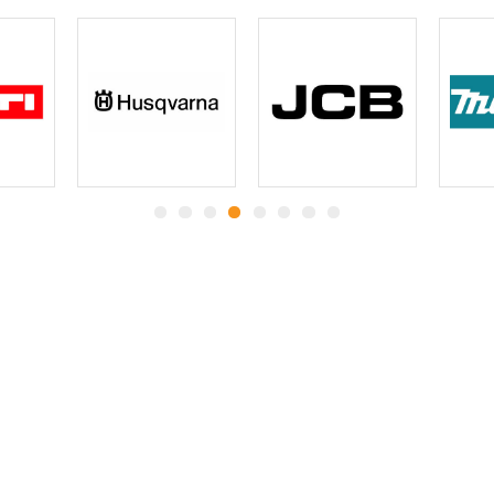
Какие
гарантии
вы
получаете:
Все согласованные демонтажные
работы, прописанные в договоре,
будут произведены
точно в установленный срок и без
ущерба
прилегающему имуществу.