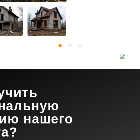
учить
нальную
цию нашего
та?