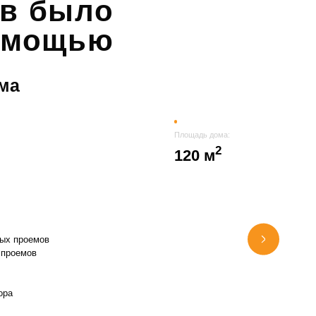
ов было
помощью
ма
Площадь дома:
2
120 м
ных проемов
 проемов
ора