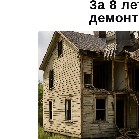
За 8 л
демонт