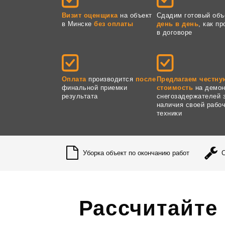
Визит оценщика
на объект
Сдадим готовый объ
в Минске
без оплаты
день в день
, как п
в договоре
Оплата
производится
после
Предлагаем честну
финальной приемки
стоимость
на демо
результата
снегозадержателей 
наличия своей рабо
техники
Уборка объект по окончанию работ
Рассчитайте