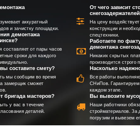
демонтажа
От чего зависит с
снегозадержателей
зумевает аккуратный
На цену воздействует
одов и зачистку площадки.
конструкции и необхо
ения демонтажа
спецтехники.
Минске?
Работаете по факту
демонтажа снегоз
 составляет от пары часов
ретные сроки для каждого
Никаких скрытых плат
дивидуально.
производится строго 
вы составите смету?
Насколько надежн
ть мы сообщим во время
Все работы выполняю
та замерщик сможет
СНиПов. Гарантируем
ов.
каждом этапе.
т бригада мастеров?
Вы вывозите мусо
ыть у вас в течение
Наши работники обяза
гласования деталей.
стройматериалов. За
погрузим и вывезем ег