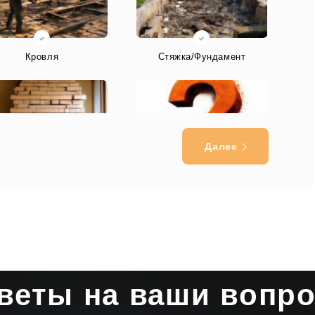
Кровля
Стяжка/Фундамент
Далее
Печь/Камин
Другое
веты на ваши вопр