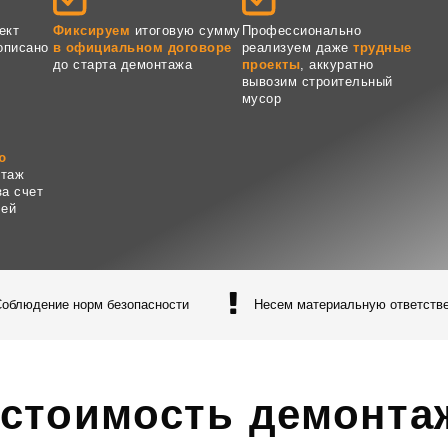
ект
Фиксируем
итоговую сумму
Профессионально
рописано
в официальном договоре
реализуем даже
трудные
до старта демонтажа
проекты
, аккуратно
вывозим строительный
мусор
ю
нтаж
за счет
чей
Соблюдение норм безопасности
Несем материальную ответств
 стоимость демонта