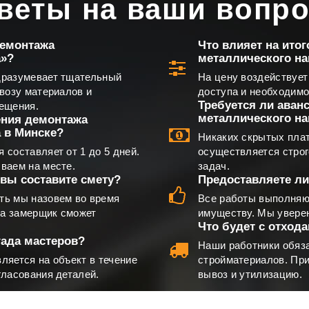
веты на ваши вопр
демонтажа
Что влияет на ито
а»?
металлического на
дразумевает тщательный
На цену воздействует
ывозу материалов и
доступа и необходимо
Требуется ли аван
ещения.
металлического на
ения демонтажа
 в Минске?
Никаких скрытых плат
составляет от 1 до 5 дней.
осуществляется строг
ваем на месте.
задач.
вы составите смету?
Предоставляете ли
ть мы назовем во время
Все работы выполняю
та замерщик сможет
имуществу. Мы уверен
Что будет с отход
гада мастеров?
Наши работники обяза
ляется на объект в течение
стройматериалов. Пр
гласования деталей.
вывоз и утилизацию.