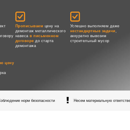
ект
Прописываем
цену на
Успешно выполняем даже
демонтаж металлического
нестандартные задачи
,
оговору
навеса
в письменном
аккуратно вывозим
договоре
до старта
строительный мусор
демонтажа
ю цену
рка
Соблюдение норм безопасности
Несем материальную ответств