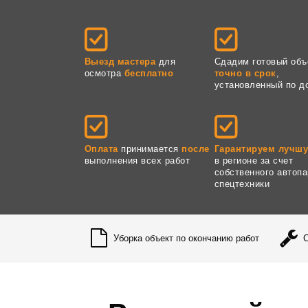
Выезд мастера
для
Сдадим готовый объ
осмотра
бесплатно
точно в срок
,
установленный по д
Оплата
принимается
после
Гарантируем лучшу
выполнения всех работ
в регионе за счет
собственного автопа
спецтехники
Уборка объект по окончанию работ