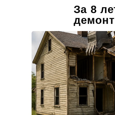
За 8 л
демонт