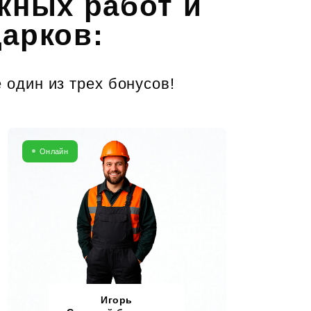
жных работ и
дарков:
 один из трех бонусов!
Онлайн
Игорь