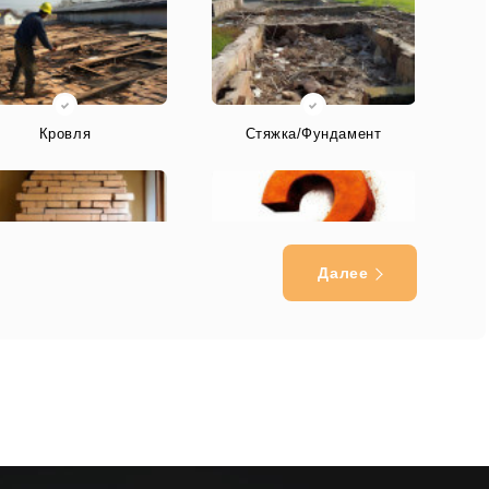
Кровля
Стяжка/Фундамент
Далее
Печь/Камин
Другое