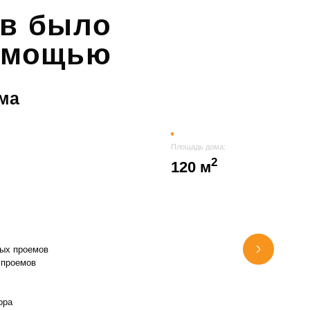
ов было
помощью
ма
Площадь дома:
2
120 м
ных проемов
 проемов
ора