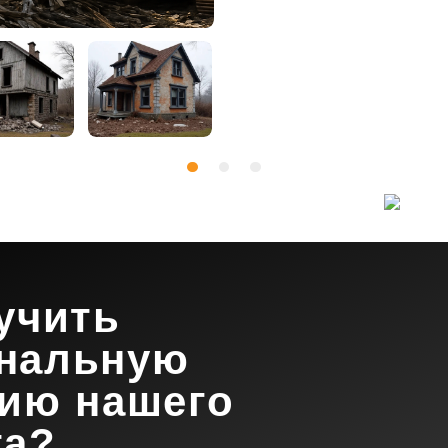
учить
нальную
цию нашего
та?