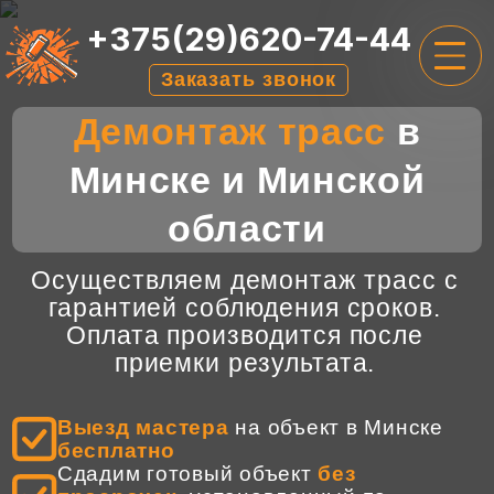
+375(29)620-74-44
Заказать звонок
Демонтаж трасс
в
ГЛАВНАЯ
Минске и Минской
УСЛУГИ
области
ЦЕНЫ
О НАС
Осуществляем демонтаж трасс с
гарантией соблюдения сроков.
ОТЗЫВЫ
Оплата производится после
приемки результата.
КОНТАКТЫ
Выезд мастера
на объект в Минске
бесплатно
Сдадим готовый объект
без