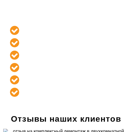
точно в установленный срок и без
ущерба
прилегающему имуществу.
Гарантия на
соблюдение сроков
выполнения
Гарантия на
фиксированную цену
в договоре
Гарантия на
соблюдение правил
безопасности
Гарантия полной
материальной
ответственности
Гарантия выезда бригады
в день
подписания договора
Гарантия на
бесплатное
составление сметы
и ее точность
Отзывы наших клиентов