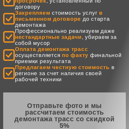
просрочек
, установленный по
договору
Закрепляем
стоимость услуг
в
письменном договоре
до старта
демонтажа
Профессионально реализуем даже
нестандартные задачи
, убираем за
собой мусор
Оплата демонтажа трасс
осуществляется
по факту
финальной
приемки результата
Предлагаем честную стоимость
в
регионе за счет наличия своей
рабочей техники
Отправьте фото и мы
рассчитаем стоимость
демонтажа трасс со скидкой
5%